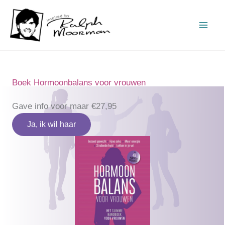
Ga
naar
de
inhoud
Boek Hormoonbalans voor vrouwen
Gave info voor maar €27,95
Ja, ik wil haar