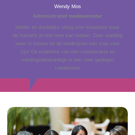
Wendy Mos
Administratief medewerkster
Helder en duidelijke uitleg over kwaaltjes waar
de huisarts je niet mee kan helpen. Door voeding
weer in balans en de medicijnen een stap voor
zijn! De expertise van een vrouwenarts en
voedingsdeskundige is een zeer gedegen
combinatie!