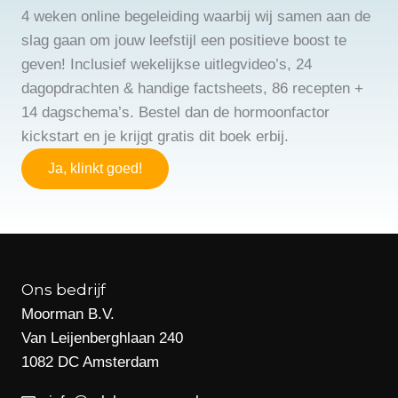
4 weken online begeleiding waarbij wij samen aan de
slag gaan om jouw leefstijl een positieve boost te
geven! Inclusief wekelijkse uitlegvideo’s, 24
dagopdrachten & handige factsheets, 86 recepten +
14 dagschema’s. Bestel dan de hormoonfactor
kickstart en je krijgt gratis dit boek erbij.
Ja, klinkt goed!
Ons bedrijf
Moorman B.V.
Van Leijenberghlaan 240
1082 DC Amsterdam