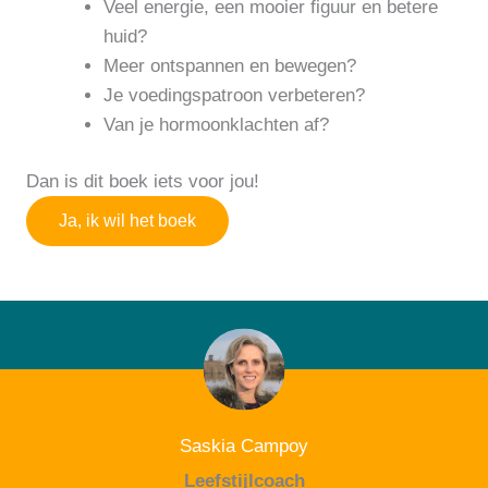
Veel energie, een mooier figuur en betere
huid?
Meer ontspannen en bewegen?
Je voedingspatroon verbeteren?
Van je hormoonklachten af?
Dan is dit boek iets voor jou!
Ja, ik wil het boek
Saskia Campoy
Leefstijlcoach