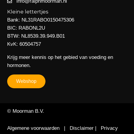
info@ralphmoorman.nl
Kleine lettertjes
Bank: NL31RABO0150475306
BIC: RABONL2U
BTW: NL8539.39.949.B01
KvK: 60504757
Krijg meer kennis op het gebied van voeding en
hormonen.
Webshop
© Moorman B.V.
Algemene voorwaarden
|
Disclaimer
|
Privacy