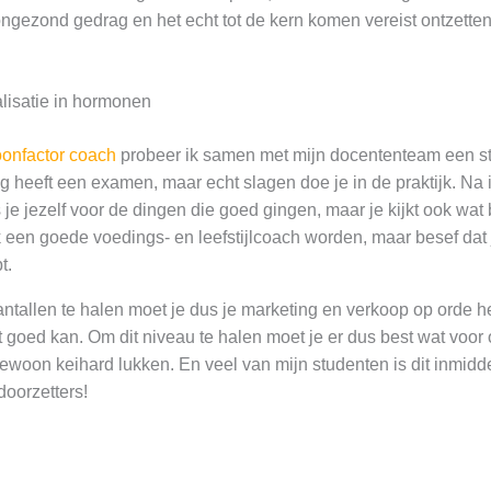
ngezond gedrag en het echt tot de kern komen vereist ontzetten
alisatie in hormonen
oonfactor coach
probeer ik samen met mijn docententeam een ste
g heeft een examen, maar echt slagen doe je in de praktijk. Na i
js je jezelf voor de dingen die goed gingen, maar je kijkt ook wa
k een goede voedings- en leefstijlcoach worden, maar besef dat 
t.
tallen te halen moet je dus je marketing en verkoop op orde he
t goed kan. Om dit niveau te halen moet je er dus best wat voor
 gewoon keihard lukken. En veel van mijn studenten is dit inmidd
doorzetters!
: