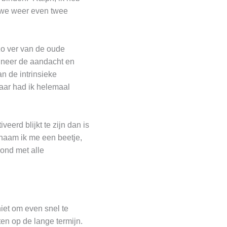
 we weer even twee
 zo ver van de oude
anneer de aandacht en
an de intrinsieke
jaar had ik helemaal
erd blijkt te zijn dan is
schaam ik me een beetje,
vond met alle
iet om even snel te
en op de lange termijn.