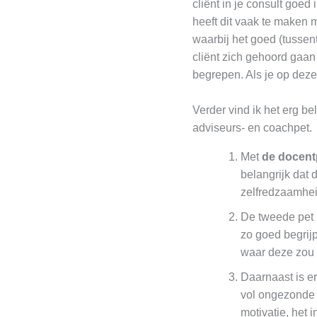
cliënt in je consult goe
heeft dit vaak te maken 
waarbij het goed (tussen
cliënt zich gehoord gaan
begrepen. Als je op deze
Verder vind ik het erg be
adviseurs- en coachpet.
Met
de docent
belangrijk dat 
zelfredzaamhei
De tweede pet 
zo goed begrijp
waar deze zou 
Daarnaast is e
vol ongezonde v
motivatie, het 