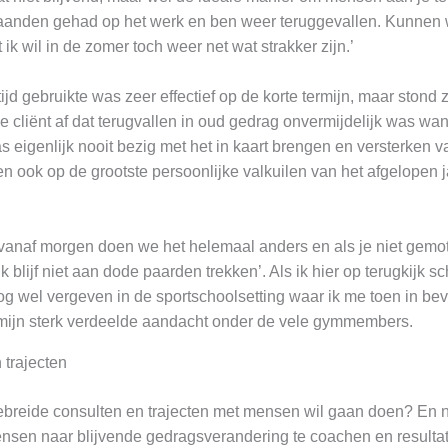
aanden gehad op het werk en ben weer teruggevallen. Kunnen
 wil in de zomer toch weer net wat strakker zijn.’
ijd gebruikte was zeer effectief op de korte termijn, maar stond
 de cliënt af dat terugvallen in oud gedrag onvermijdelijk was w
as eigenlijk nooit bezig met het in kaart brengen en versterken v
 en ook op de grootste persoonlijke valkuilen van het afgelopen 
vanaf morgen doen we het helemaal anders en als je niet gemotive
 blijf niet aan dode paarden trekken’. Als ik hier op terugkijk 
og wel vergeven in de sportschoolsetting waar ik me toen in be
 mijn sterk verdeelde aandacht onder de vele gymmembers.
 trajecten
gebreide consulten en trajecten met mensen wil gaan doen? En n
nsen naar blijvende gedragsverandering te coachen en resultat