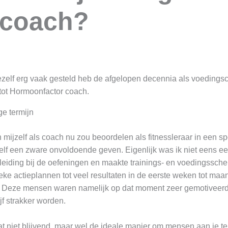
jlcoach?
mezelf erg vaak gesteld heb de afgelopen decennia als voedings
tot Hormoonfactor coach.
ge termijn
n mijzelf als coach nu zou beoordelen als fitnessleraar in een sp
lf een zware onvoldoende geven. Eigenlijk was ik niet eens e
eleiding bij de oefeningen en maakte trainings- en voedingssche
eke actieplannen tot veel resultaten in de eerste weken tot maan
 Deze mensen waren namelijk op dat moment zeer gemotiveerd 
jf strakker worden.
aat niet blijvend, maar wel de ideale manier om mensen aan je te