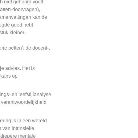
h niet gehoord voelt
atten-doorvragen),
 samenvattingen kan de
zegde goed hebt
tuk kleiner.
rie petten’: de docent-,
je advies. Het is
 kans op
ings- en leefstijlanalyse
de verantwoordelijkheid
ring is in een wereld
 van intrinsieke
e diepere mentale