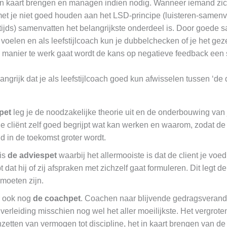
d in kaart brengen en managen indien nodig. Wanneer iemand zic
met je niet goed houden aan het LSD-principe (luisteren-samenv
tijds) samenvatten het belangrijkste onderdeel is. Door goede
 voelen en als leefstijlcoach kun je dubbelchecken of je het ge
 manier te werk gaat wordt de kans op negatieve feedback een s
langrijk dat je als leefstijlcoach goed kun afwisselen tussen ‘de d
pet
leg je de noodzakelijke theorie uit en de onderbouwing van 
de cliënt zelf goed begrijpt wat kan werken en waarom, zodat de
d in de toekomst groter wordt.
is
de adviespet
waarbij het allermooiste is dat de client je voed
t dat hij of zij afspraken met zichzelf gaat formuleren. Dit legt 
moeten zijn.
r ook nog
de coachpet
. Coachen naar blijvende gedragsverande
erleiding misschien nog wel het aller moeilijkste. Het vergroten
inzetten van vermogen tot discipline, het in kaart brengen van d