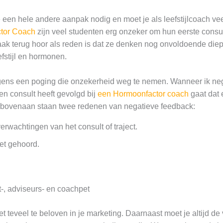
je een hele andere aanpak nodig en moet je als leefstijlcoach ve
ctor Coach
zijn veel studenten erg onzeker om hun eerste consul
aak terug hoor als reden is dat ze denken nog onvoldoende die
fstijl en hormonen.
lgens een poging die onzekerheid weg te nemen. Wanneer ik ne
en consult heeft gevolgd bij
een Hormoonfactor coach
gaat dat e
 bovenaan staan twee redenen van negatieve feedback:
erwachtingen van het consult of traject.
et gehoord.
t-, adviseurs- en coachpet
et teveel te beloven in je marketing. Daarnaast moet je altijd d