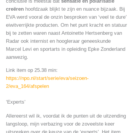
conclusie is meestal dat
sensatie en polarisatie
creëren
hoofdzaak blijkt te zijn en nuance bijzaak. Bij
EVA werd vooral de onzin besproken van ‘veel te dure’
eiwitverrijkte producten. Om het punt kracht en statuur
bij te zetten waren naast Antoinette Hertsenberg van
Radar ook internist en hoogleraar geneeskunde
Marcel Levi en sportarts in opleiding Epke Zonderland
aanwezig.
Link item op 25.38 min:
https://npo.nl/start/serie/eva/seizoen-
2/eva_164/afspelen
‘Experts’
Allereerst wil ik, voordat ik de punten uit de uitzending
langsloop, mijn verbazing voor de zoveelste keer
uitspreken over de keuze van de ‘experts’. Het item