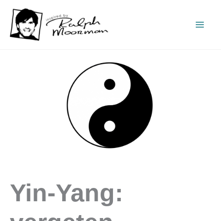
Ga
naar
de
inhoud
Yin-Yang: