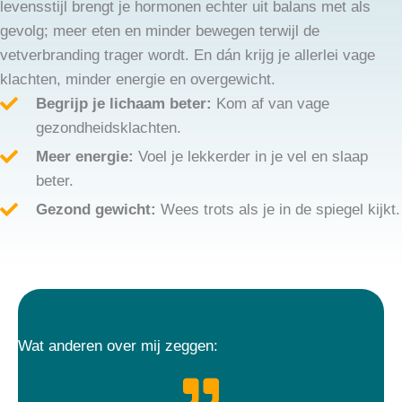
levensstijl brengt je hormonen echter uit balans met als
gevolg; meer eten en minder bewegen terwijl de
vetverbranding trager wordt. En dán krijg je allerlei vage
klachten, minder energie en overgewicht.
Begrijp je lichaam beter:
Kom af van vage
gezondheidsklachten.
Meer energie:
Voel je lekkerder in je vel en slaap
beter.
Gezond gewicht:
Wees trots als je in de spiegel kijkt.
Wat anderen over mij zeggen: