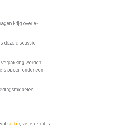
ragen krijg over e-
is deze discussie
e verpakking worden
verstoppen onder een
voedingsmiddelen,
 vol
suiker
, vet en zout is.