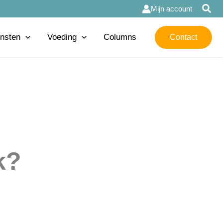
Mijn account
nsten
Voeding
Columns
Contact
k?