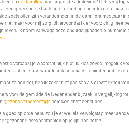
nvloed op
de darmflora
van bepaalde additieven? Het is vrij logi
alleen groei van de bacteriën in voeding onderdrukken, maar o
alde zoetstoffen zijn veranderingen in de darmflora meetbaar in 
 niet maar voor mij zorgt dit ervoor dat ik er voorzichtig mee b
mijn leven. Ik noem vanwege deze onduidelijkheden e-nummers
rs
.
estie verbaast je waarschijnlijk niet. Ik kies zoveel mogelijk 
der kant-en-klaar, waardoor ik automatisch minder additieven 
maar zelden eet, ben ik zeker niet panisch als er wat experiment
ers voor de gemiddelde Nederlander bijzaak in vergelijking tot
n ‘
gezond vetpercentage
bereiken en/of behouden’.
is goed op orde hebt, zou je er wel als vervolgstap meer aand
er gezondheidsexperimenten op je lijf, hoe beter!