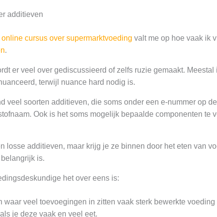
er additieven
e
online cursus over supermarktvoeding
valt me op hoe vaak ik v
en
.
dt er veel over gediscussieerd of zelfs ruzie gemaakt. Meestal 
nuanceerd, terwijl nuance hard nodig is.
tend veel soorten additieven, die soms onder een e-nummer op d
 stofnaam. Ook is het soms mogelijk bepaalde componenten te 
en losse additieven, maar krijg je ze binnen door het eten van 
belangrijk is.
edingsdeskundige het over eens is:
n waar veel toevoegingen in zitten vaak sterk bewerkte voeding
ls je deze vaak en veel eet.