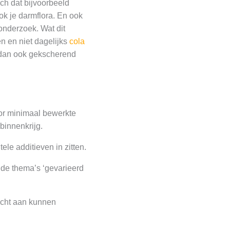
sch dat bijvoorbeeld
ok je darmflora. En ook
onderzoek. Wat dit
en en niet dagelijks
cola
 dan ook gekscherend
voor minimaal bewerkte
binnenkrijg.
ele additieven in zitten.
 de thema’s ‘gevarieerd
acht aan kunnen