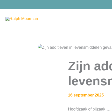
Ga
naar
de
inhoud
Zijn ad
levens
16 september 2025
Hoofdzaak of bijzaak….